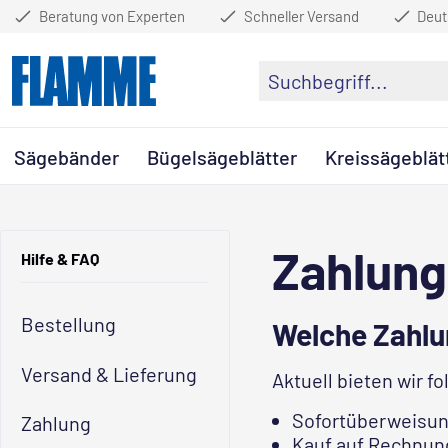
Beratung von Experten
Schneller Versand
Deut
Sägebänder
Bügelsägeblätter
Kreissägeblät
Zahlung
Hilfe & FAQ
Bestellung
Welche Zahlu
Versand & Lieferung
Aktuell bieten wir f
Sofortüberweisu
Zahlung
Kauf auf Rechnung