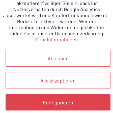
akzeptieren“ willigen Sie ein, dass Ihr
Nutzerverhalten durch Google Analytics
STAHL
ausgewertet wird und Komfortfunktionen wie der
FLAMME
Merkzettel aktiviert werden. Weitere
Metallsägebogen schwere
Informationen und Widerrufsmöglichkeiten
finden Sie in unserer Datenschutzerklärung.
Ausführung
Mehr Informationen
ab 30,88 € *
Zum Produkt
Ablehnen
NEU
Alle akzeptieren
Konfigurieren